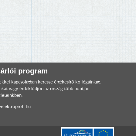
árlói program
ekkel kapcsolatban keresse értékesítő kollégáinkat,
nkat vagy érdeklődjön az ország több pontján
zleteinkben.
lektroprofi.hu