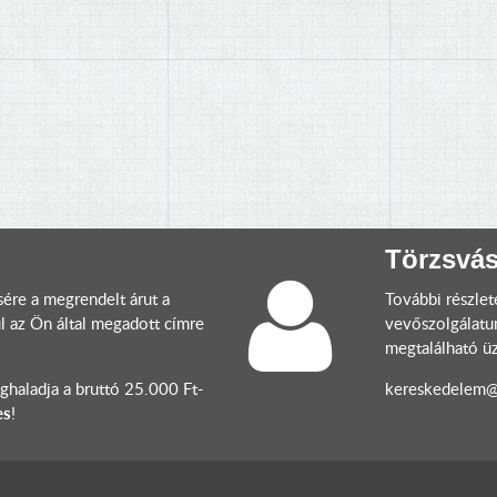
Törzsvás
sére a megrendelt árut a
További részlet
 az Ön által megadott címre
vevőszolgálatu
megtalálható ü
haladja a bruttó 25.000 Ft-
kereskedelem@e
es
!