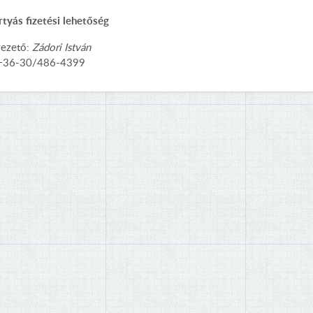
tyás fizetési lehetőség
vezető:
Zádori István
 +36-30/486-4399