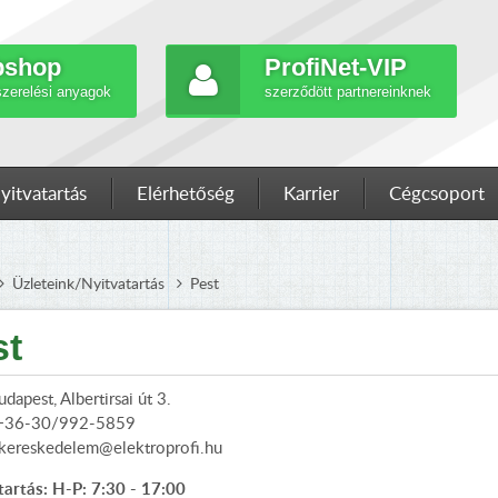
shop
ProfiNet-VIP
szerelési anyagok
szerződött partnereinknek
yitvatartás
Elérhetőség
Karrier
Cégcsoport
Üzleteink/Nyitvatartás
Pest
st
apest, Albertirsai út 3.
 +36-30/992-5859
 kereskedelem@elektroprofi.hu
tartás: H-P: 7:30 - 17:00