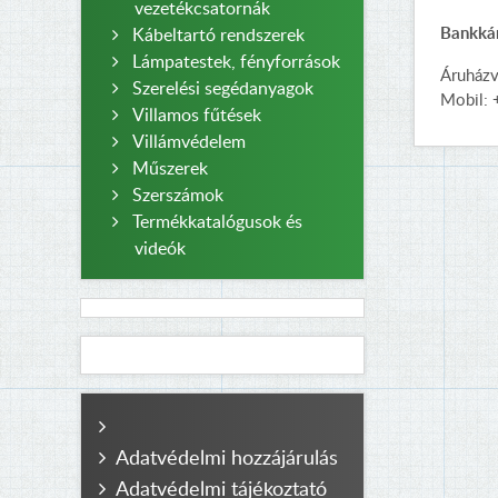
vezetékcsatornák
Bankkár
Kábeltartó rendszerek
Lámpatestek, fényforrások
Áruház
Szerelési segédanyagok
Mobil:
Villamos fűtések
Villámvédelem
Műszerek
Szerszámok
Termékkatalógusok és
videók
Adatvédelmi hozzájárulás
Adatvédelmi tájékoztató