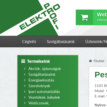
Web
villany
Céginfó
Szolgáltatásaink
Üzleteink/N
Termékeink
Főoldal
Akciók, újdonságok
Pe
Szolgáltatásaink
Energiaelosztás
Szerelvények
1101 Bud
Mobil:
Ipari automatizálás
E-mail:
Vezetékek, kábelek
Védőcsövek,
Nyitva 