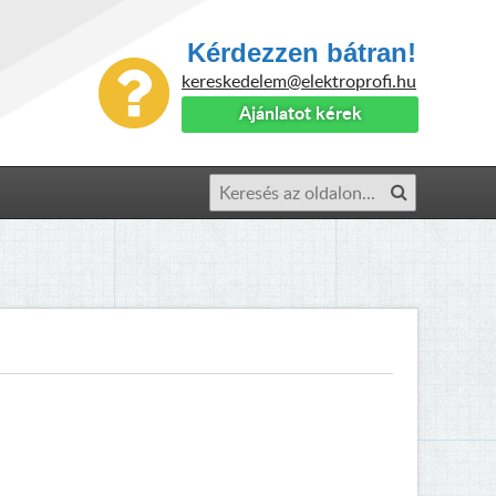
Kérdezzen bátran!
kereskedelem@elektroprofi.hu
Ajánlatot kérek